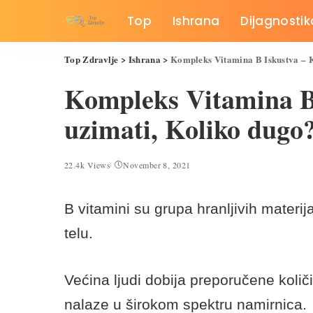
Top
Ishrana
Dijagnostik
Top Zdravlje
>
Ishrana
>
Kompleks Vitamina B Iskustva – K
Kompleks Vitamina B
uzimati, Koliko dugo?
22.4k Views
November 8, 2021
B vitamini su grupa hranljivih mater
telu.
Većina ljudi dobija preporučene količ
nalaze u širokom spektru namirnica.