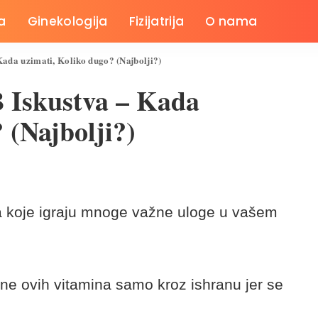
a
Ginekologija
Fizijatrija
O nama
ada uzimati, Koliko dugo? (Najbolji?)
 Iskustva – Kada
 (Najbolji?)
ija koje igraju mnoge važne uloge u vašem
ine ovih vitamina samo kroz ishranu jer se