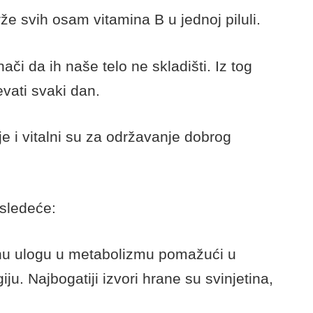
 svih osam vitamina B u jednoj piluli.
nači da ih naše telo ne skladišti. Iz tog
vati svaki dan.
e i vitalni su za održavanje dobrog
sledeće:
alnu ulogu u metabolizmu pomažući u
iju. Najbogatiji izvori hrane su svinjetina,