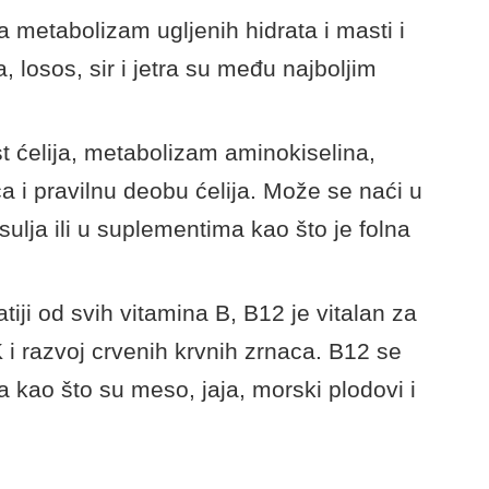
a metabolizam ugljenih hidrata i masti i
, losos, sir i jetra su među najboljim
st ćelija, metabolizam aminokiselina,
ca i pravilnu deobu ćelija. Može se naći u
asulja ili u suplementima kao što je folna
iji od svih vitamina B, B12 je vitalan za
 i razvoj crvenih krvnih zrnaca. B12 se
a kao što su meso, jaja, morski plodovi i