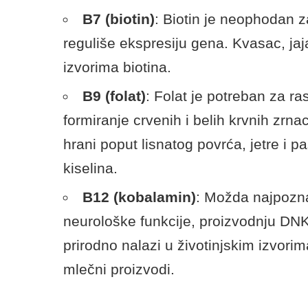
B7 (biotin)
: Biotin je neophodan z
reguliše ekspresiju gena. Kvasac, jaja
izvorima biotina.
B9 (folat)
: Folat je potreban za ra
formiranje crvenih i belih krvnih zrna
hrani poput lisnatog povrća, jetre i p
kiselina.
B12 (kobalamin)
: Možda najpoznat
neurološke funkcije, proizvodnju DNK
prirodno nalazi u životinjskim izvorim
mlečni proizvodi.