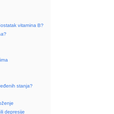
dostatak vitamina B?
sa?
vima
ređenih stanja?
loženje
li depresije