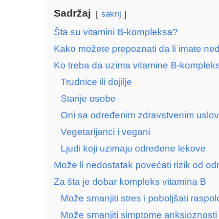
Sadržaj
sakrij
Šta su vitamini B-kompleksa?
Kako možete prepoznati da li imate ne
Ko treba da uzima vitamine B-komplek
Trudnice ili dojilje
Starije osobe
Oni sa određenim zdravstvenim uslo
Vegetarijanci i vegani
Ljudi koji uzimaju određene lekove
Može li nedostatak povećati rizik od od
Za šta je dobar kompleks vitamina B
Može smanjiti stres i poboljšati raspo
Može smanjiti simptome anksioznosti i