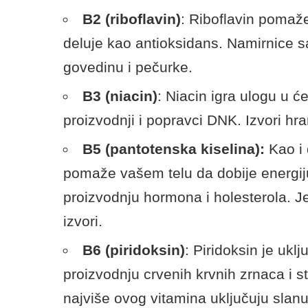
B2 (riboflavin)
: Riboflavin pomaže
deluje kao antioksidans. Namirnice s
govedinu i pečurke.
B3 (niacin)
: Niacin igra ulogu u će
proizvodnji i popravci DNK. Izvori hran
B5 (pantotenska kiselina):
Kao i 
pomaže vašem telu da dobije energiju
proizvodnju hormona i holesterola. Jet
izvori.
B6 (piridoksin)
: Piridoksin je uk
proizvodnju crvenih krvnih zrnaca i 
najviše ovog vitamina uključuju slanut