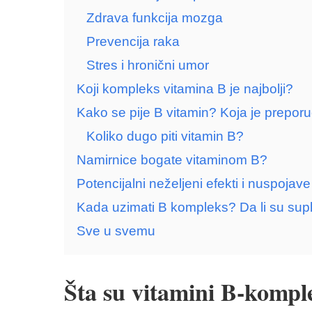
Zdrava funkcija mozga
Prevencija raka
Stres i hronični umor
Koji kompleks vitamina B je najbolji?
Kako se pije B vitamin? Koja je prepo
Koliko dugo piti vitamin B?
Namirnice bogate vitaminom B?
Potencijalni neželjeni efekti i nuspoja
Kada uzimati B kompleks? Da li su su
Sve u svemu
Šta su vitamini B-kompl