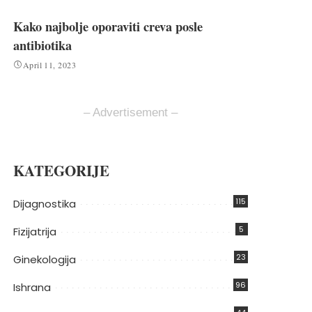
Kako najbolje oporaviti creva posle
antibiotika
April 11, 2023
– Advertisement –
KATEGORIJE
115
Dijagnostika
5
Fizijatrija
23
Ginekologija
96
Ishrana