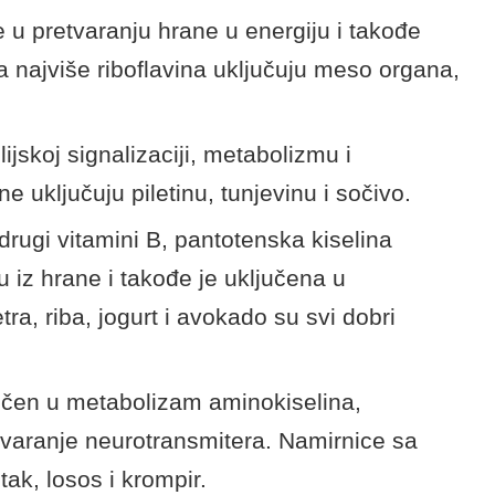
 u pretvaranju hrane u energiju i takođe
a najviše riboflavina uključuju meso organa,
lijskoj signalizaciji, metabolizmu i
e uključuju piletinu, tunjevinu i sočivo.
drugi vitamini B, pantotenska kiselina
 iz hrane i takođe je uključena u
ra, riba, jogurt i avokado su svi dobri
ljučen u metabolizam aminokiselina,
stvaranje neurotransmitera. Namirnice sa
ak, losos i krompir.