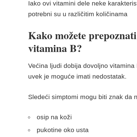
Iako ovi vitamini dele neke karakterist
potrebni su u različitim količinama
Kako možete prepoznati 
vitamina B?
Većina ljudi dobija dovoljno vitami
uvek je moguće imati nedostatak.
Sledeći simptomi mogu biti znak da n
osip na koži
pukotine oko usta