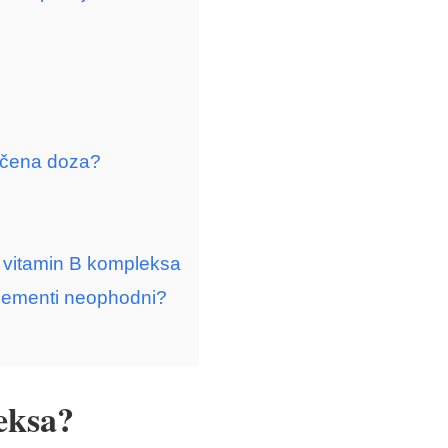
ručena doza?
ve vitamin B kompleksa
plementi neophodni?
eksa?