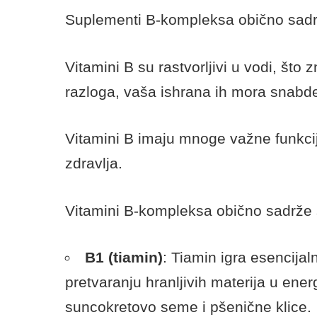
Suplementi B-kompleksa obično sadrže
Vitamini B su rastvorljivi u vodi, što z
razloga, vaša ishrana ih mora snabde
Vitamini B imaju mnoge važne funkcij
zdravlja.
Vitamini B-kompleksa obično sadrže 
B1 (tiamin)
: Tiamin igra esencij
pretvaranju hranljivih materija u energ
suncokretovo seme i pšenične klice.