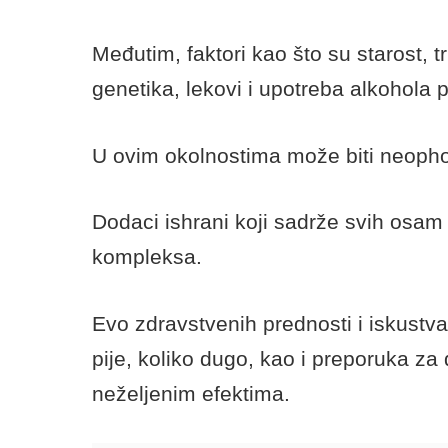
Međutim, faktori kao što su starost, t
genetika, lekovi i upotreba alkohola 
U ovim okolnostima može biti neoph
Dodaci ishrani koji sadrže svih osam 
kompleksa.
Evo zdravstvenih prednosti i iskust
pije, koliko dugo, kao i preporuka za
neželjenim efektima.