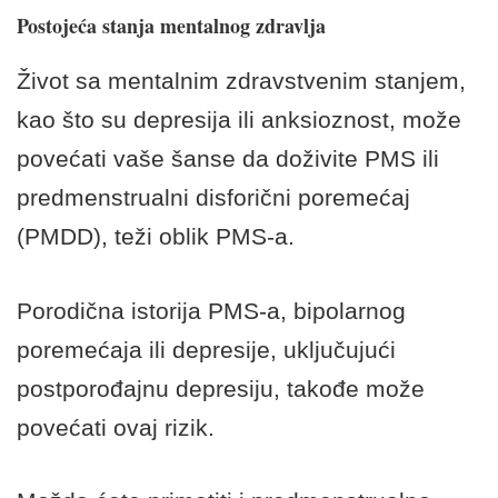
Postojeća stanja mentalnog zdravlja
Život sa mentalnim zdravstvenim stanjem,
kao što su depresija ili anksioznost, može
povećati vaše šanse da doživite PMS ili
predmenstrualni disforični poremećaj
(PMDD), teži oblik PMS-a.
Porodična istorija PMS-a, bipolarnog
poremećaja ili depresije, uključujući
postporođajnu depresiju, takođe može
povećati ovaj rizik.