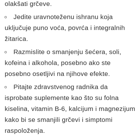
olakšati grčeve.
Jedite uravnoteženu ishranu koja
uključuje puno voća, povrća i integralnih
žitarica.
Razmislite o smanjenju šećera, soli,
kofeina i alkohola, posebno ako ste
posebno osetljivi na njihove efekte.
Pitajte zdravstvenog radnika da
isprobate suplemente kao što su folna
kiselina, vitamin B-6, kalcijum i magnezijum
kako bi se smanjili grčevi i simptomi
raspoloženja.