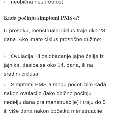
neobična nespretnost
Kada počinju simptomi PMS-a?
U proseku, menstrualni ciklus traje oko 28
dana. Ako imate ciklus prosečne dužine:
Ovulacija, ili oslobađanje jajne ćelije iz
jajnika, desiće se oko 14. dana, ili na
sredini ciklusa.
Simptomi PMS-a mogu početi bilo kada
nakon ovulacije (iako obično počinju
nedelju dana pre menstruacije) i traju do 5
ili više dana nakon početka menstruacije.