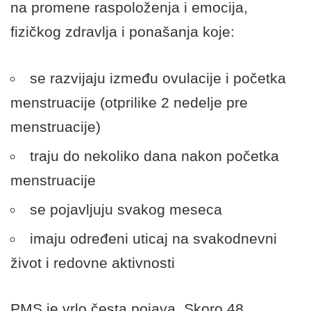
na promene raspoloženja i emocija,
fizičkog zdravlja i ponašanja koje:
se razvijaju između ovulacije i početka
menstruacije (otprilike 2 nedelje pre
menstruacije)
traju do nekoliko dana nakon početka
menstruacije
se pojavljuju svakog meseca
imaju određeni uticaj na svakodnevni
život i redovne aktivnosti
PMS je vrlo česta pojava. Skoro 48