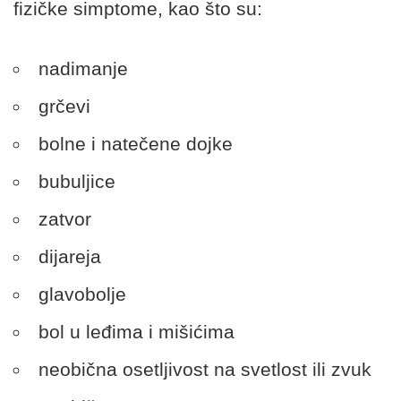
fizičke simptome, kao što su:
nadimanje
grčevi
bolne i natečene dojke
bubuljice
zatvor
dijareja
glavobolje
bol u leđima i mišićima
neobična osetljivost na svetlost ili zvuk