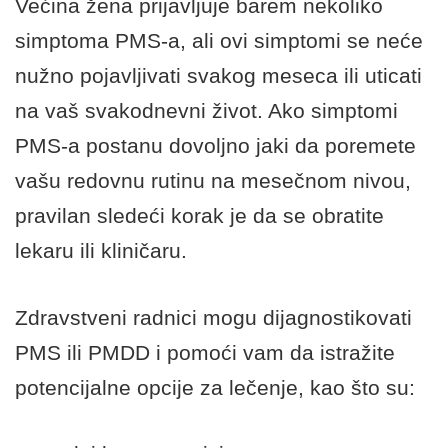
Većina žena prijavljuje barem nekoliko
simptoma PMS-a, ali ovi simptomi se neće
nužno pojavljivati svakog meseca ili uticati
na vaš svakodnevni život. Ako simptomi
PMS-a postanu dovoljno jaki da poremete
vašu redovnu rutinu na mesečnom nivou,
pravilan sledeći korak je da se obratite
lekaru ili kliničaru.
Zdravstveni radnici mogu dijagnostikovati
PMS ili PMDD i pomoći vam da istražite
potencijalne opcije za lečenje, kao što su: