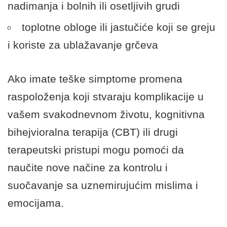
nadimanja i bolnih ili osetljivih grudi
toplotne obloge ili jastučiće koji se greju
i koriste za ublažavanje grčeva
Ako imate teške simptome promena
raspoloženja koji stvaraju komplikacije u
vašem svakodnevnom životu, kognitivna
bihejvioralna terapija (CBT) ili drugi
terapeutski pristupi mogu pomoći da
naučite nove načine za kontrolu i
suočavanje sa uznemirujućim mislima i
emocijama.