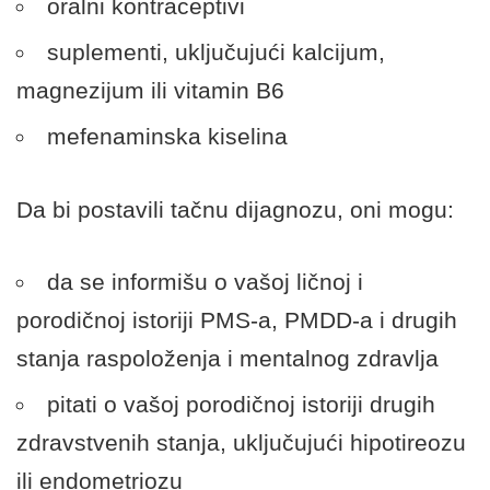
oralni kontraceptivi
suplementi, uključujući kalcijum,
magnezijum ili vitamin B6
mefenaminska kiselina
Da bi postavili tačnu dijagnozu, oni mogu:
da se informišu o vašoj ličnoj i
porodičnoj istoriji PMS-a, PMDD-a i drugih
stanja raspoloženja i mentalnog zdravlja
pitati o vašoj porodičnoj istoriji drugih
zdravstvenih stanja, uključujući hipotireozu
ili endometriozu