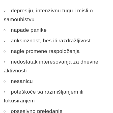
depresiju, intenzivnu tugu i misli o
samoubistvu
napade panike
anksioznost, bes ili razdražljivost
nagle promene raspoloženja
nedostatak interesovanja za dnevne
aktivnosti
nesanicu
poteškoće sa razmišljanjem ili
fokusiranjem
opsesivno prejedanje