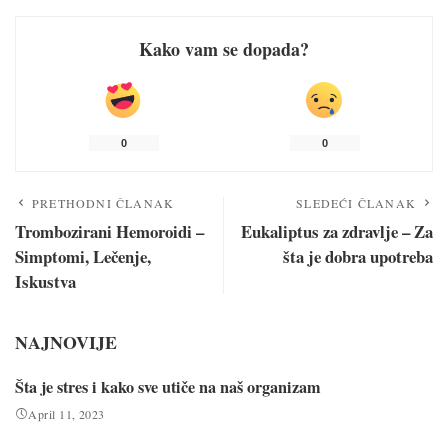
Kako vam se dopada?
0
0
PRETHODNI ČLANAK
SLEDEĆI ČLANAK
Trombozirani Hemoroidi –
Eukaliptus za zdravlje – Za
Simptomi, Lečenje,
šta je dobra upotreba
Iskustva
NAJNOVIJE
Šta je stres i kako sve utiče na naš organizam
April 11, 2023