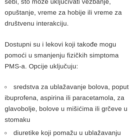
sebi, što može uključivati vežbanje,
opuštanje, vreme za hobije ili vreme za
društvenu interakciju.
Dostupni su i lekovi koji takođe mogu
pomoći u smanjenju fizičkih simptoma
PMS-a. Opcije uključuju:
sredstva za ublažavanje bolova, poput
ibuprofena, aspirina ili paracetamola, za
glavobolje, bolove u mišićima ili grčeve u
stomaku
diuretike koji pomažu u ublažavanju