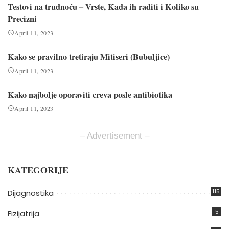
Testovi na trudnoću – Vrste, Kada ih raditi i Koliko su
Precizni
April 11, 2023
Kako se pravilno tretiraju Mitiseri (Bubuljice)
April 11, 2023
Kako najbolje oporaviti creva posle antibiotika
April 11, 2023
– Advertisement –
KATEGORIJE
115
Dijagnostika
5
Fizijatrija