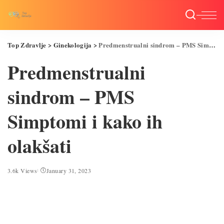
Top Zdravlje
>
Ginekologija
>
Predmenstrualni sindrom – PMS Simptomi i kako ih olakšati
Predmenstrualni
sindrom – PMS
Simptomi i kako ih
olakšati
3.6k Views
January 31, 2023