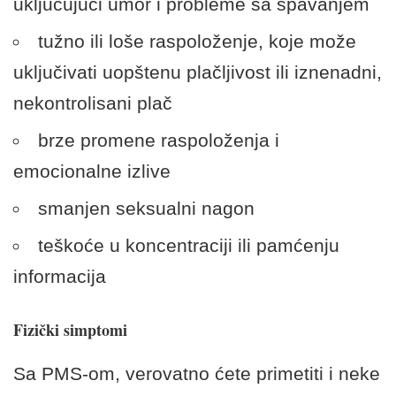
uključujući umor i probleme sa spavanjem
tužno ili loše raspoloženje, koje može
uključivati uopštenu plačljivost ili iznenadni,
nekontrolisani plač
brze promene raspoloženja i
emocionalne izlive
smanjen seksualni nagon
teškoće u koncentraciji ili pamćenju
informacija
Fizički simptomi
Sa PMS-om, verovatno ćete primetiti i neke