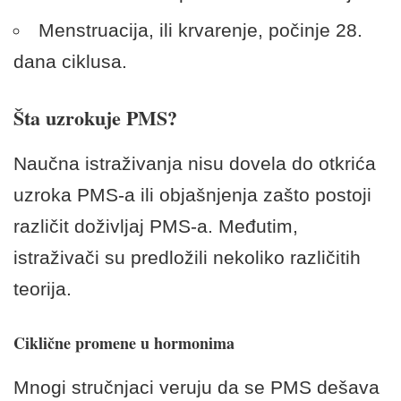
Menstruacija, ili krvarenje, počinje 28.
dana ciklusa.
Šta uzrokuje PMS?
Naučna istraživanja nisu dovela do otkrića
uzroka PMS-a ili objašnjenja zašto postoji
različit doživljaj PMS-a. Međutim,
istraživači su predložili nekoliko različitih
teorija.
Ciklične promene u hormonima
Mnogi stručnjaci veruju da se PMS dešava