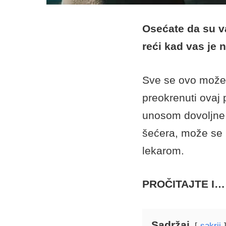
Osećate da su va
reći kad vas je 
Sve se ovo može p
preokrenuti ovaj
unosom dovoljne k
šećera, može se i
lekarom.
PROČITAJTE I
Sadržaj
sakrij