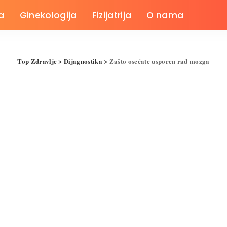
a
Ginekologija
Fizijatrija
O nama
Top Zdravlje
>
Dijagnostika
>
Zašto osećate usporen rad mozga