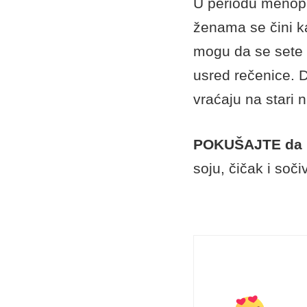
U periodu menop
ženama se čini k
mogu da se sete 
usred rečenice. D
vraćaju na stari
POKUŠAJTE da p
soju, čičak i soč