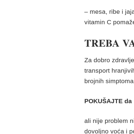
– mesa, ribe i ja
vitamin C pomaže
TREBA V
Za dobro zdravlje
transport hranjiv
brojnih simptoma,
POKUŠAJTE da p
ali nije problem
dovoljno voća i p