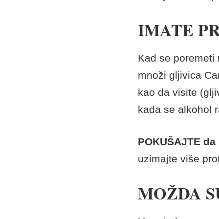
IMATE P
Kad se poremeti 
množi gljivica Ca
kao da visite (glj
kada se alkohol ra
POKUŠAJTE da s
uzimajte više pro
MOŽDA S