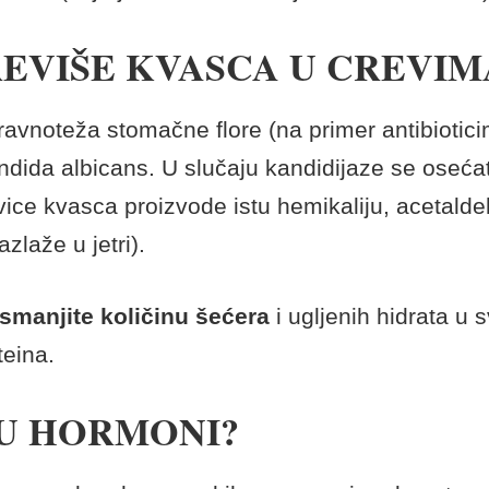
REVIŠE KVASCA U CREVIM
ravnoteža stomačne flore (na primer antibiotic
ndida albicans. U slučaju kandidijaze se osećate
ivice kvasca proizvode istu hemikaliju, acetalde
zlaže u jetri).
manjite količinu šećera
i ugljenih hidrata u s
teina.
U HORMONI?