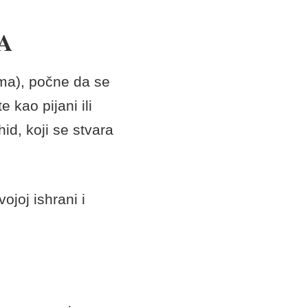
A
ima), počne da se
 kao pijani ili
hid, koji se stvara
vojoj ishrani i