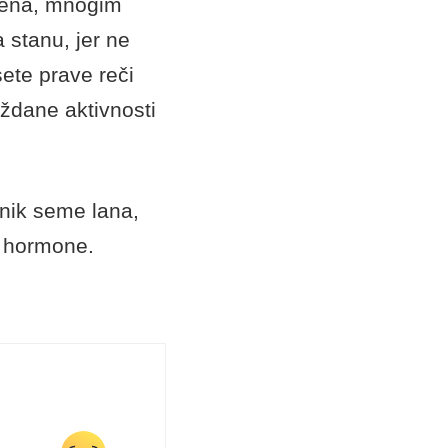
gena, mnogim
 stanu, jer ne
ete prave reči
oždane aktivnosti
vnik seme lana,
ke hormone.