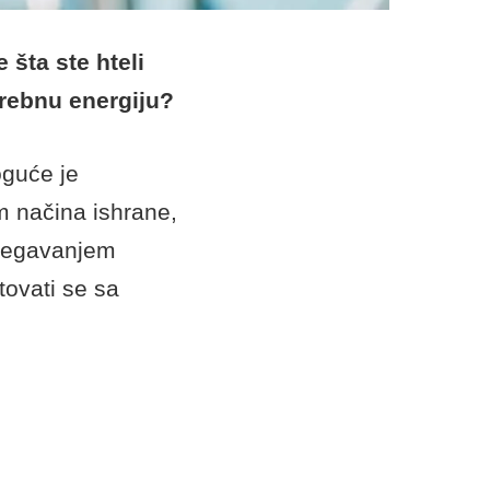
šta ste hteli
trebnu energiju?
oguće je
m načina ishrane,
izbegavanjem
tovati se sa