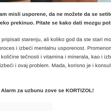
m misli usporene, da ne možete da se setite 
neko prekinuo. Pitate se kako dati mozgu po
ripisati starenju, ali koliko god da ste stari m
 proces i izbeći mentalnu usporenost. Promeno
oličine tečnosti i vitamina i minerala, kao i 
zbeći i ovaj problem. Mada, korisno je i konsul
…
Alarm za uzbunu zove se KORTIZOL!