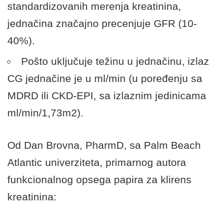
standardizovanih merenja kreatinina,
jednačina značajno precenjuje GFR (10-
40%).
Pošto uključuje težinu u jednačinu, izlaz
CG jednačine je u ml/min (u poređenju sa
MDRD ili CKD-EPI, sa izlaznim jedinicama
ml/min/1,73m2).
Od Dan Brovna, PharmD, sa Palm Beach
Atlantic univerziteta, primarnog autora
funkcionalnog opsega papira za klirens
kreatinina: