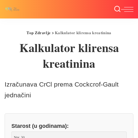
Top Zdravlje
>
Kalkulator klirensa kreatinina
Kalkulator klirensa
kreatinina
Izračunava CrCl prema Cockcrof-Gault
jednačini
Starost (u godinama):