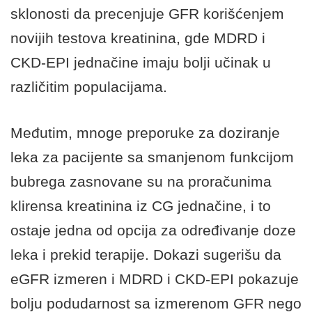
sklonosti da precenjuje GFR korišćenjem
novijih testova kreatinina, gde MDRD i
CKD-EPI jednačine imaju bolji učinak u
različitim populacijama.
Međutim, mnoge preporuke za doziranje
leka za pacijente sa smanjenom funkcijom
bubrega zasnovane su na proračunima
klirensa kreatinina iz CG jednačine, i to
ostaje jedna od opcija za određivanje doze
leka i prekid terapije. Dokazi sugerišu da
eGFR izmeren i MDRD i CKD-EPI pokazuje
bolju podudarnost sa izmerenom GFR nego