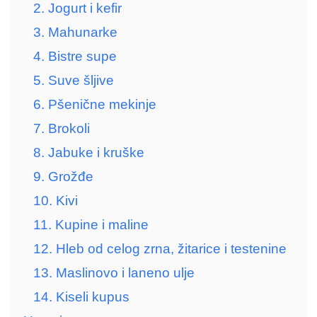
2. Jogurt i kefir
3. Mahunarke
4. Bistre supe
5. Suve šljive
6. Pšenične mekinje
7. Brokoli
8. Jabuke i kruške
9. Grožđe
10. Kivi
11. Kupine i maline
12. Hleb od celog zrna, žitarice i testenine
13. Maslinovo i laneno ulje
14. Kiseli kupus