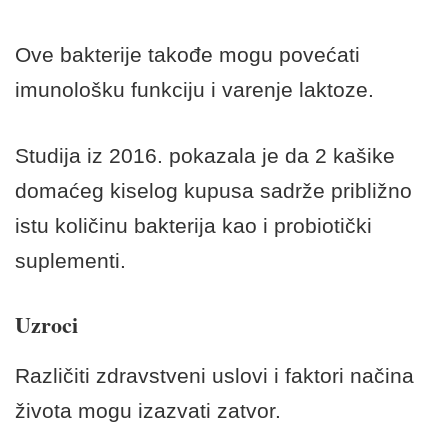
Ove bakterije takođe mogu povećati
imunološku funkciju i varenje laktoze.
Studija iz 2016. pokazala je da 2 kašike
domaćeg kiselog kupusa sadrže približno
istu količinu bakterija kao i probiotički
suplementi.
Uzroci
Različiti zdravstveni uslovi i faktori načina
života mogu izazvati zatvor.