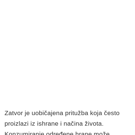
Zatvor je uobičajena pritužba koja često
proizlazi iz ishrane i načina života.
Konzumiranje određene hrane može