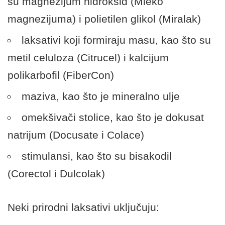
su magnezijum hidroksid (Mleko
magnezijuma) i polietilen glikol (Miralak)
laksativi koji formiraju masu, kao što su
metil celuloza (Citrucel) i kalcijum
polikarbofil (FiberCon)
maziva, kao što je mineralno ulje
omekšivači stolice, kao što je dokusat
natrijum (Docusate i Colace)
stimulansi, kao što su bisakodil
(Corectol i Dulcolak)
Neki prirodni laksativi uključuju: