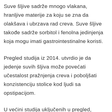
Suve šljive sadrže mnogo vlakana,
hranljive materije za koju se zna da
olakšava i ubrzava rad creva. Suve šljive
takođe sadrže sorbitol i fenolna jedinjenja
koja mogu imati gastrointestinalne koristi.
Pregled studija iz 2014. utvrdio je da
jedenje suvih šljiva može povećati
učestalost pražnjenja creva i poboljšati
konzistenciju stolice kod ljudi sa
opstipacijom.
U većini studija uključenih u pregled,