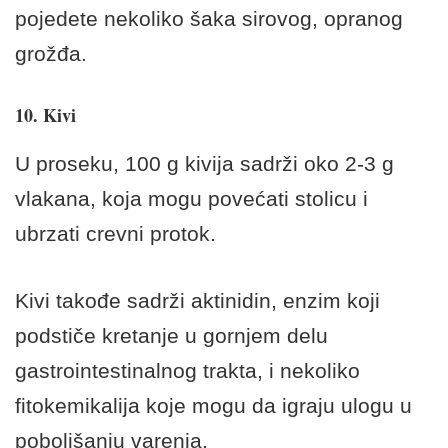
pojedete nekoliko šaka sirovog, opranog
grožđa.
10. Kivi
U proseku, 100 g kivija sadrži oko 2-3 g
vlakana, koja mogu povećati stolicu i
ubrzati crevni protok.
Kivi takođe sadrži aktinidin, enzim koji
podstiče kretanje u gornjem delu
gastrointestinalnog trakta, i nekoliko
fitokemikalija koje mogu da igraju ulogu u
poboljšanju varenja.