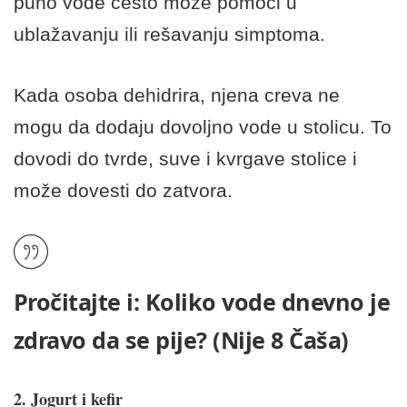
puno vode često može pomoći u
ublažavanju ili rešavanju simptoma.
Kada osoba dehidrira, njena creva ne
mogu da dodaju dovoljno vode u stolicu. To
dovodi do tvrde, suve i kvrgave stolice i
može dovesti do zatvora.
Pročitajte i:
Koliko vode dnevno je
zdravo da se pije? (Nije 8 Čaša)
2. Jogurt i kefir