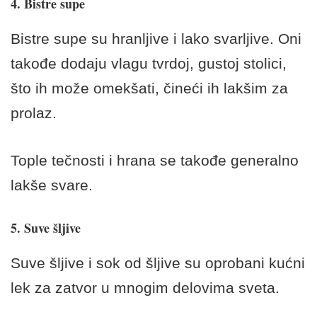
4. Bistre supe
Bistre supe su hranljive i lako svarljive. Oni
takođe dodaju vlagu tvrdoj, gustoj stolici,
što ih može omekšati, čineći ih lakšim za
prolaz.
Tople tečnosti i hrana se takođe generalno
lakše svare.
5. Suve šljive
Suve šljive i sok od šljive su oprobani
kućni
lek za zatvor
u mnogim delovima sveta.