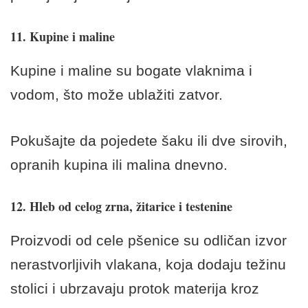
11. Kupine i maline
Kupine i maline su bogate vlaknima i
vodom, što može ublažiti zatvor.
Pokušajte da pojedete šaku ili dve sirovih,
opranih kupina ili malina dnevno.
12. Hleb od celog zrna, žitarice i testenine
Proizvodi od cele pšenice su odličan izvor
nerastvorljivih vlakana, koja dodaju težinu
stolici i ubrzavaju protok materija kroz