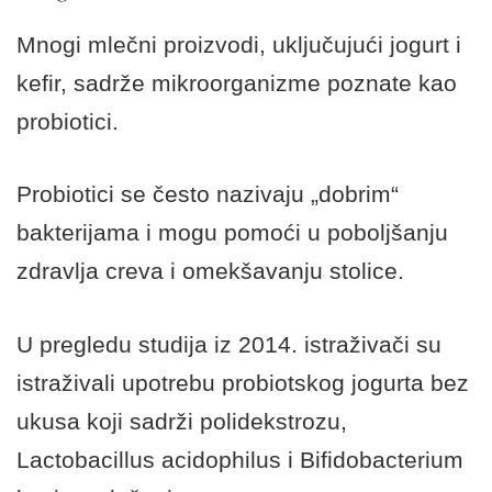
Mnogi mlečni proizvodi, uključujući jogurt i
kefir, sadrže mikroorganizme poznate kao
probiotici.
Probiotici se često nazivaju „dobrim“
bakterijama i mogu pomoći u poboljšanju
zdravlja creva i omekšavanju stolice.
U pregledu studija iz 2014. istraživači su
istraživali upotrebu probiotskog jogurta bez
ukusa koji sadrži polidekstrozu,
Lactobacillus acidophilus i Bifidobacterium