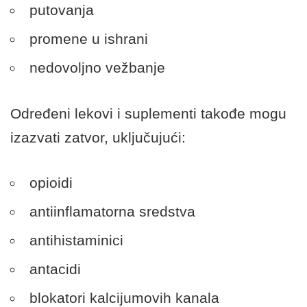
putovanja
promene u ishrani
nedovoljno vežbanje
Određeni lekovi i suplementi takođe mogu
izazvati zatvor, uključujući:
opioidi
antiinflamatorna sredstva
antihistaminici
antacidi
blokatori kalcijumovih kanala