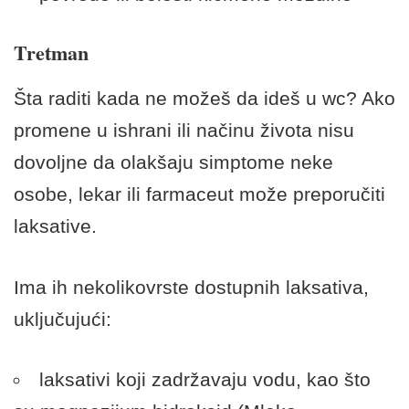
Tretman
Šta raditi kada ne možeš da ideš u wc? Ako
promene u ishrani ili načinu života nisu
dovoljne da olakšaju simptome neke
osobe, lekar ili farmaceut može preporučiti
laksative.
Ima ih nekolikovrste dostupnih laksativa,
uključujući:
laksativi koji zadržavaju vodu, kao što