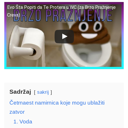
Evo Šta Popiti da Te Protera u WC (za Brzo Pražnjenje
Creva)
Sadržaj
sakrij
Četrnaest namirnica koje mogu ublažiti
zatvor
1. Voda