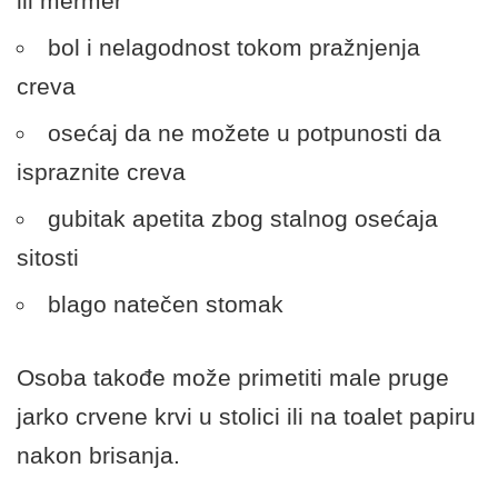
ili mermer
bol i nelagodnost tokom pražnjenja
creva
osećaj da ne možete u potpunosti da
ispraznite creva
gubitak apetita zbog stalnog osećaja
sitosti
blago natečen stomak
Osoba takođe može primetiti male pruge
jarko crvene krvi u stolici ili na toalet papiru
nakon brisanja.