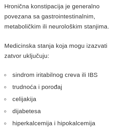
Hronična konstipacija je generalno
povezana sa gastrointestinalnim,
metaboličkim ili neurološkim stanjima.
Medicinska stanja koja mogu izazvati
zatvor uključuju:
sindrom iritabilnog creva
ili IBS
trudnoća i porođaj
celijakija
dijabetesa
hiperkalcemija i hipokalcemija