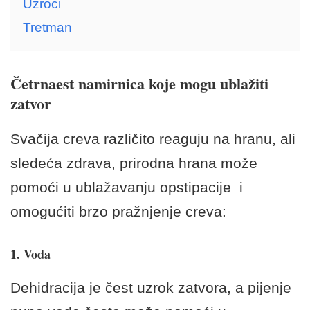
Uzroci
Tretman
Četrnaest namirnica koje mogu ublažiti
zatvor
Svačija creva različito reaguju na hranu, ali
sledeća zdrava, prirodna hrana može
pomoći u ublažavanju opstipacije i
omogućiti brzo pražnjenje creva:
1. Voda
Dehidracija je čest uzrok zatvora, a pijenje