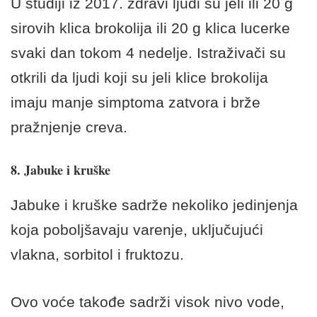
U studiji iz 2017. zdravi ljudi su jeli ili 20 g
sirovih klica brokolija ili 20 g klica lucerke
svaki dan tokom 4 nedelje. Istraživači su
otkrili da ljudi koji su jeli klice brokolija
imaju manje simptoma zatvora i brže
pražnjenje creva.
8. Jabuke i kruške
Jabuke i kruške sadrže nekoliko jedinjenja
koja poboljšavaju varenje, uključujući
vlakna, sorbitol i fruktozu.
Ovo voće takođe sadrži visok nivo vode,