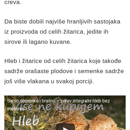
creva.
Da biste dobili najviše hranljivih sastojaka
iz proizvoda od celih žitarica, jedite ih
sirove ili lagano kuvane.
Hleb i žitarice od celih žitarica koje takođe
sadrže orašaste plodove i semenke sadrže
još više vlakana u svakoj porciji.
Samo semenke i brašno – zdrav integralni hleb bez
mešanja