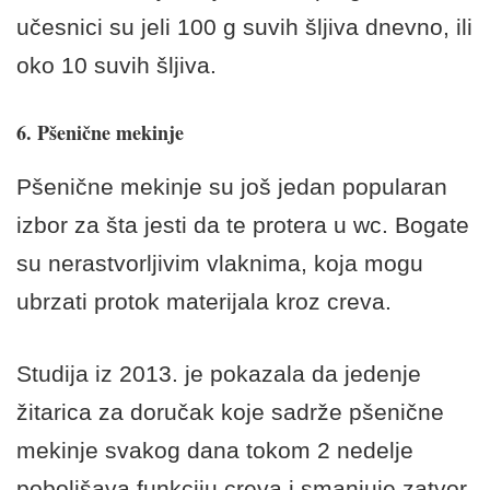
učesnici su jeli 100 g suvih šljiva dnevno, ili
oko 10 suvih šljiva.
6. Pšenične mekinje
Pšenične mekinje su još jedan popularan
izbor za šta jesti da te protera u wc. Bogate
su nerastvorljivim vlaknima, koja mogu
ubrzati protok materijala kroz creva.
Studija iz 2013. je pokazala da jedenje
žitarica za doručak koje sadrže pšenične
mekinje svakog dana tokom 2 nedelje
poboljšava funkciju creva i smanjuje zatvor