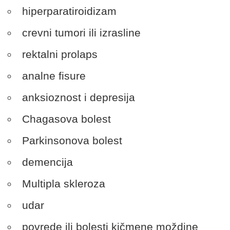
hiperparatiroidizam
crevni tumori ili izrasline
rektalni prolaps
analne fisure
anksioznost i depresija
Chagasova bolest
Parkinsonova bolest
demencija
Multipla skleroza
udar
povrede ili bolesti kičmene moždine