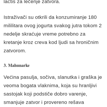
lactis za lečenje zatvora.
Istraživači su otkrili da konzumiranje 180
mililitara ovog jogurta svakog jutra tokom 2
nedelje skraćuje vreme potrebno za
kretanje kroz creva kod ljudi sa hroničnim
zatvorom.
3. Mahunarke
Većina pasulja, sočiva, slanutka i graška je
veoma bogata vlaknima, koja su hranljivi
sastojak koji podstiče dobro varenje,
smanjuje zatvor i provereno rešava