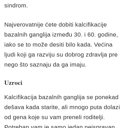
sindrom.
Najverovatnije ćete dobiti kalcifikacije
bazalnih ganglija između 30. i 60. godine,
iako se to može desiti bilo kada. Većina
ljudi koji ga razviju su dobrog zdravlja pre
nego što saznaju da ga imaju.
Uzroci
Kalcifikacija bazalnih ganglija se ponekad
dešava kada starite, ali mnogo puta dolazi
od gena koje su vam preneli roditelji.
Potreban vam je samo jedan neispravan