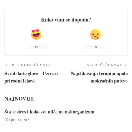
Kako vam se dopada?
11
9
PRETHODNI ČLANAK
SLEDEĆI ČLANAK
Svrab kože glave – Uzroci i
Najefikasnija terapija upale
prirodni lekovi
mokraćnih puteva
NAJNOVIJE
Šta je stres i kako sve utiče na naš organizam
April 11, 2023