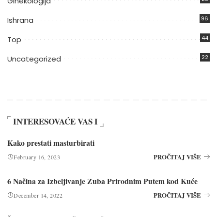
Ginekologija
96
Ishrana
44
Top
22
Uncategorized
INTERESOVAĆE VAS I
Kako prestati masturbirati
PROČITAJ VIŠE
February 16, 2023
6 Načina za Izbeljivanje Zuba Prirodnim Putem kod Kuće
PROČITAJ VIŠE
December 14, 2022