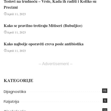
Testovi na trudnoću – Vrste, Kada ih raditi i Koliko su
Precizni
April 11, 2023
Kako se pravilno tretiraju Mitiseri (Bubuljice)
April 11, 2023
Kako najbolje oporaviti creva posle antibiotika
April 11, 2023
– Advertisement –
KATEGORIJE
115
Dijagnostika
5
Fizijatrija
23