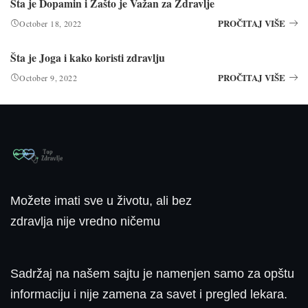
Šta je Dopamin i Zašto je Važan za Zdravlje
PROČITAJ VIŠE
October 18, 2022
Šta je Joga i kako koristi zdravlju
PROČITAJ VIŠE
October 9, 2022
Možete imati sve u životu, ali bez
zdravlja nije vredno ničemu
Sadržaj na našem sajtu je namenjen samo za opštu
informaciju i nije zamena za savet i pregled lekara.