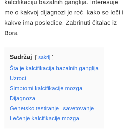
kalcifikaciju bazalnih ganglija. Interesuje
me o kakvoj dijagnozi je reč, kako se leči i
kakve ima posledice. Zabrinuti čitalac iz
Bora
Sadržaj
sakrij
Šta je kalcifikacija bazalnih ganglija
Uzroci
Simptomi kalcifikacije mozga
Dijagnoza
Genetsko testiranje i savetovanje
Lečenje kalcifikacije mozga