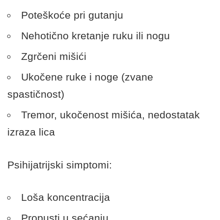
Poteškoće pri gutanju
Nehotično kretanje ruku ili nogu
Zgrčeni mišići
Ukočene ruke i noge (zvane
spastičnost)
Tremor, ukočenost mišića, nedostatak
izraza lica
Psihijatrijski simptomi:
Loša koncentracija
Propusti u sećanju