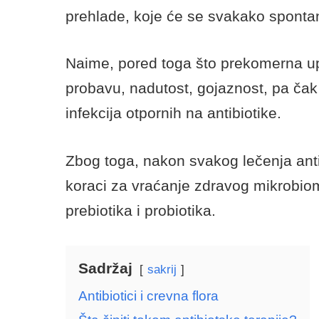
Kako… povratiti zdra
upotrebe antibiotika
4.9k Views
April 16, 2020
Kada koristimo antibiotike u borbi
bolesti, to utiče i na korisne bakt
našim crevima.
To je samo jedan od razloga zašto lek
prehlade, koje će se svakako sponta
Naime, pored toga što prekomerna up
probavu, nadutost, gojaznost, pa čak 