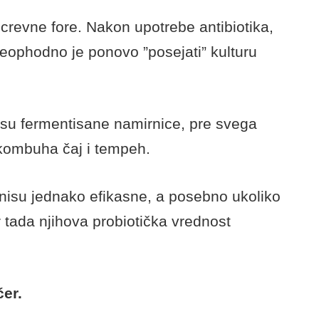
ikroorganizama u crevima. Oni se uglavnom
mogu da provare u svom digestivnom traktu,
a crevnu floru.
 preparata i dodataka ishrani, a oni se u
irnicama kao što su banane, integralne
 te zeleno lisnato povrće.
revne fore. Nakon upotrebe antibiotika,
eophodno je ponovo ”posejati” kulturu