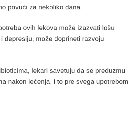
vu crevnu floru nakon
 protiv mikroorganizama koji uzrokuju
erije s bitnim metaboličkim funkcijama u
ari više ne propisuju antibiotike za
no povući za nekoliko dana.
otreba ovih lekova može izazvati lošu
i depresiju, može doprineti razvoju