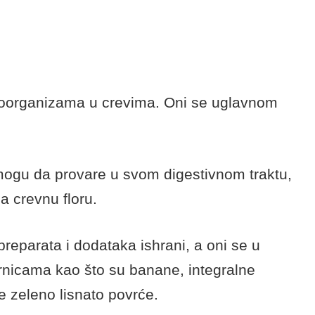
bioticima, lekari savetuju da se preduzmu
ma nakon lečenja, i to pre svega upotrebom