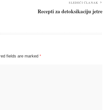
am se dopada?
Treba mi još informacija
0
SLEDEĆI ČLANAK
Recepti za detoksikaciju jetre