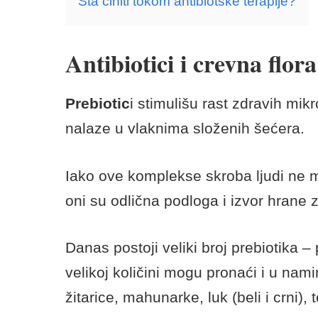
infekcija otpornih na antibiotike.
Zbog toga, nakon svakog lečenja anti
koraci za vraćanje zdravog mikrobio
prebiotika i probiotika.
Sadržaj
sakrij
Antibiotici i crevna flora
Šta činiti tokom antibiotske terapije?
Antibiotici i crevna flora