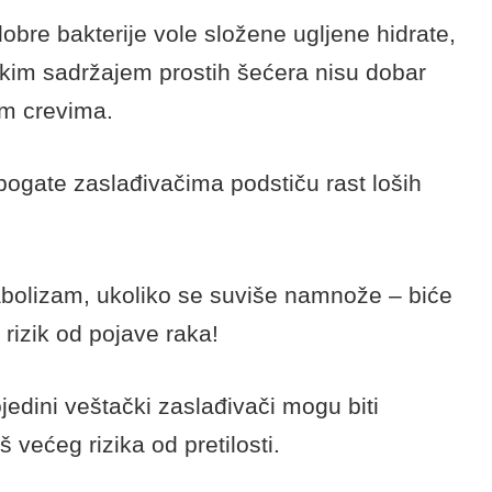
esu fermentisane namirnice, pre svega
i, kombuha čaj i tempeh.
nisu jednako efikasne, a posebno ukoliko
r tada njihova probiotička vrednost
ćer.
obre bakterije vole složene ugljene hidrate,
sokim sadržajem prostih šećera nisu dobar
im crevima.