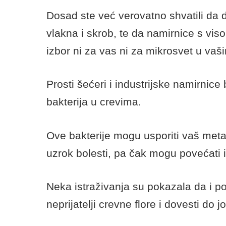
Među najboljim izvorima probiotika j
jogurt i kefir, ali i kiseli kupus, kimč
Imajte na umu da sve ove namirnice 
su zamrznute ili im je dodat šećer, je
drastično opada.
Izbegavajte industrijsku hranu i še
Dosad ste već verovatno shvatili da d
vlakna i skrob, te da namirnice s vi
izbor ni za vas ni za mikrosvet u vaš