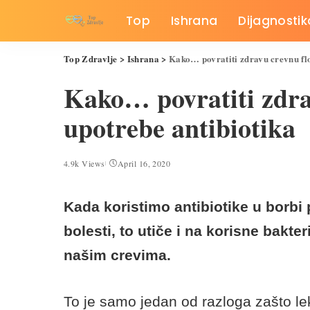
Top
Ishrana
Dijagnostik
Top Zdravlje
>
Ishrana
>
Kako… povratiti zdravu crevnu fl