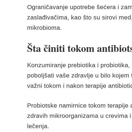
Prosti šećeri i industrijske namirnice
bakterija u crevima.
Ove bakterije mogu usporiti vaš met
uzrok bolesti, pa čak mogu povećati i
Neka istraživanja su pokazala da i po
neprijatelji crevne flore i dovesti do j
Ograničavanje upotrebe šećera i zam
zaslađivačima, kao što su sirovi med, 
mikrobioma.