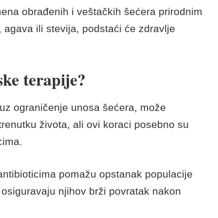
 bogate zaslađivačima podstiču rast loših
abolizam, ukoliko se suviše namnože – biće
 rizik od pojave raka!
jedini veštački zaslađivači mogu biti
oš većeg rizika od pretilosti.
ena obrađenih i veštačkih šećera prirodnim
agava ili stevija, podstaći će zdravlje