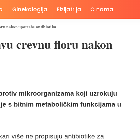
a
Ginekologija
Fizijatrija
O nama
oru nakon upotrebe antibiotika