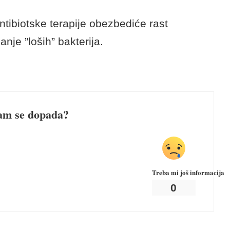
ske terapije?
, uz ograničenje unosa šećera, može
trenutku života, ali ovi koraci posebno su
cima.
 antibioticima pomažu opstanak populacije
osiguravaju njihov brži povratak nakon
tibiotske terapije obezbediće rast
janje ”loših” bakterija.