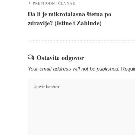
Kako v
Razumem sve
5
PRETHODNI ČLANAK
Da li je mikrotalasna štetna po
zdravlje? (Istine i Zablude)