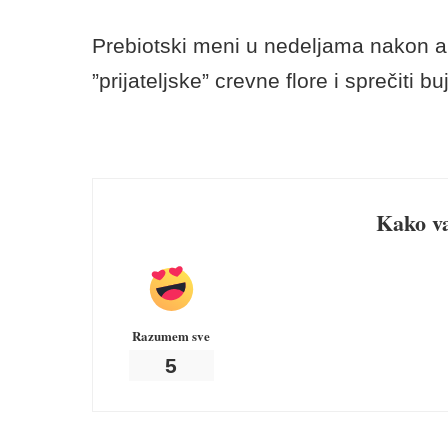
Šta činiti tokom antibiot
Konzumiranje prebiotika i probiotika
poboljšati vaše zdravlje u bilo kojem 
važni tokom i nakon terapije antibioti
Probiotske namirnice tokom terapije
zdravih mikroorganizama u crevima i 
lečenja.
Prebiotski meni u nedeljama nakon an
”prijateljske” crevne flore i sprečiti bu