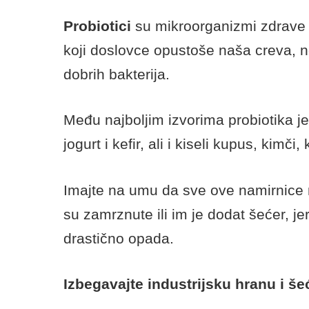
Prebiotic
i stimulišu rast zdravih m
nalaze u vlaknima složenih šećera.
Iako ove komplekse skroba ljudi ne 
oni su odlična podloga i izvor hrane z
Danas postoji veliki broj prebiotika –
velikoj količini mogu pronaći i u nam
žitarice, mahunarke, luk (beli i crni),
Probiotici
su mikroorganizmi zdrave c
koji doslovce opustoše naša creva, n
dobrih bakterija.