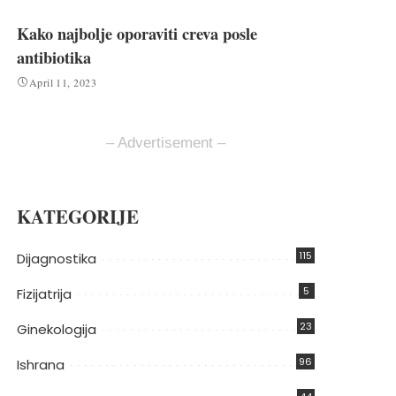
Kako najbolje oporaviti creva posle
antibiotika
April 11, 2023
– Advertisement –
KATEGORIJE
115
Dijagnostika
5
Fizijatrija
23
Ginekologija
96
Ishrana