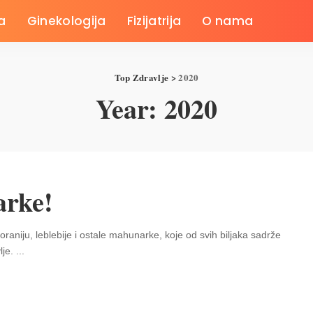
a
Ginekologija
Fizijatrija
O nama
Top Zdravlje
>
2020
Year:
2020
arke!
aniju, leblebije i ostale mahunarke, koje od svih biljaka sadrže
lje.
...