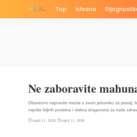
Top
Ishrana
Dijagnostik
Ne zaboravite mahun
Obavezno napravite mesta u svom jelovniku za pasulj, bor
najviše biljnih proteina i vlakna dragocena za naše zdrav
April 11, 2020
April 11, 2020