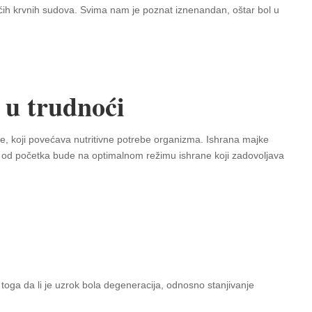
većih krvnih sudova. Svima nam je poznat iznenandan, oštar bol u
 u trudnoći
ne, koji povećava nutritivne potrebe organizma. Ishrana majke
a od početka bude na optimalnom režimu ishrane koji zadovoljava
d toga da li je uzrok bola degeneracija, odnosno stanjivanje