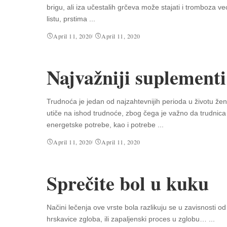
brigu, ali iza učestalih grčeva može stajati i tromboza 
listu, prstima
...
April 11, 2020
April 11, 2020
Najvažniji suplementi
Trudnoća je jedan od najzahtevnijih perioda u životu že
utiče na ishod trudnoće, zbog čega je važno da trudnic
energetske potrebe, kao i potrebe
...
April 11, 2020
April 11, 2020
Sprečite bol u kuku
Načini lečenja ove vrste bola razlikuju se u zavisnosti o
hrskavice zgloba, ili zapaljenski proces u zglobu…
...