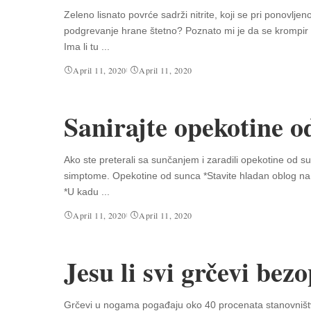
Zeleno lisnato povrće sadrži nitrite, koji se pri ponovlje
podgrevanje hrane štetno? Poznato mi je da se krompir i
Ima li tu
...
April 11, 2020
April 11, 2020
Sanirajte opekotine o
Ako ste preterali sa sunčanjem i zaradili opekotine od s
simptome. Opekotine od sunca *Stavite hladan oblog na ope
*U kadu
...
April 11, 2020
April 11, 2020
Jesu li svi grčevi bez
Grčevi u nogama pogađaju oko 40 procenata stanovništv