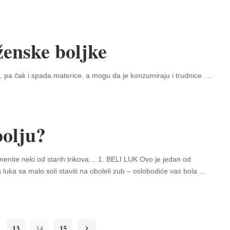
ženske boljke
i, pa čak i spada materice, a mogu da je konzumiraju i trudnice.
...
bolju?
imenite neki od starih trikova… 1. BELI LUK Ovo je jedan od
g luka sa malo soli staviti na oboleli zub – oslobodiće vas bola
...
13
14
15