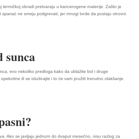
noj termičkoj obradi pretvaraju u kancerogene materije. Zašto je
 spanać ne smeju podgrevati, jer mnogi tvrde da postaju otrovni.
d sunca
unca, evo nekoliko predloga kako da ublažite bol i druge
kotine ili se istuširajte i to će vam pružiti trenutno olakšanje.
opasni?
a. Ako se javljaju jednom do dvaput mesečno, nisu razlog za