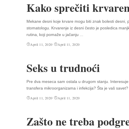
Kako sprečiti krvaren
Mekane desni koje krvare mogu biti znak bolesti desni, 
stomatologu. Krvarenje iz desni često je posledica manj
rutina, koji pomaže u jačanju
...
April 11, 2020
April 11, 2020
Seks u trudnoći
Pre dva meseca sam ostala u drugom stanju. Interesuje
transfera mikroorganizama i infekcija? Šta je vaš savet?
April 11, 2020
April 11, 2020
Zašto ne treba podgr