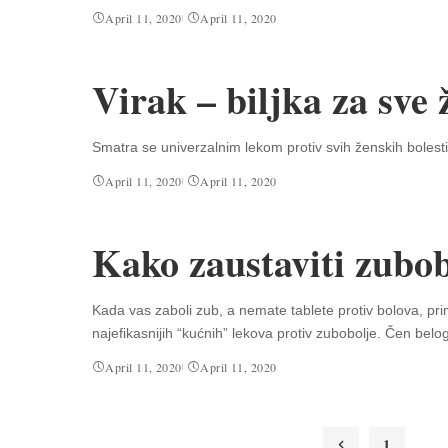
April 11, 2020
April 11, 2020
Virak – biljka za sve 
Smatra se univerzalnim lekom protiv svih ženskih bolest
April 11, 2020
April 11, 2020
Kako zaustaviti zubo
Kada vas zaboli zub, a nemate tablete protiv bolova, pr
najefikasnijih “kućnih” lekova protiv zubobolje. Čen belo
April 11, 2020
April 11, 2020
…
1