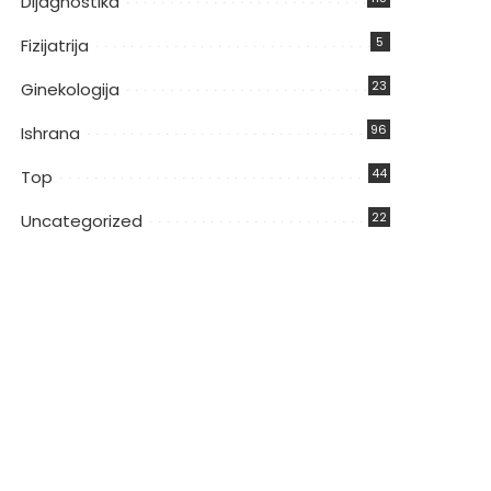
Dijagnostika
5
Fizijatrija
23
Ginekologija
96
Ishrana
44
Top
22
Uncategorized