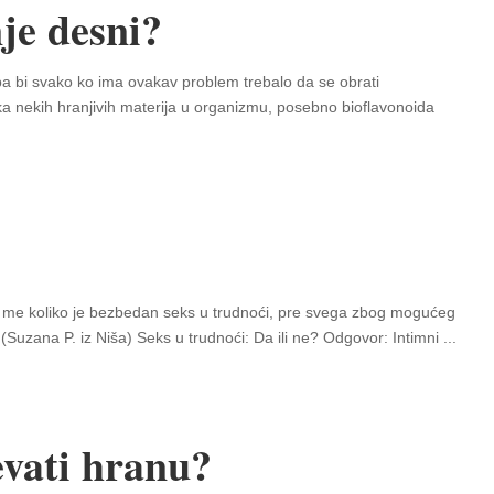
je desni?
pa bi svako ko ima ovakav problem trebalo da se obrati
ka nekih hranjivih materija u organizmu, posebno bioflavonoida
 me koliko je bezbedan seks u trudnoći, pre svega zbog mogućeg
 (Suzana P. iz Niša) Seks u trudnoći: Da ili ne? Odgovor: Intimni
...
evati hranu?